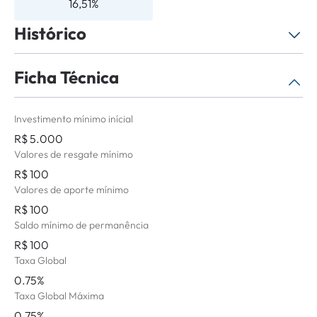
16,51%
Histórico
Ficha Técnica
Selecione o período
Não há histórico de atualizações para o
Investimento mínimo inícial
período selecionado.
R$ 5.000
Valores de resgate mínimo
R$ 100
Valores de aporte mínimo
R$ 100
Saldo mínimo de permanência
R$ 100
Taxa Global
0.75%
Taxa Global Máxima
0.75%