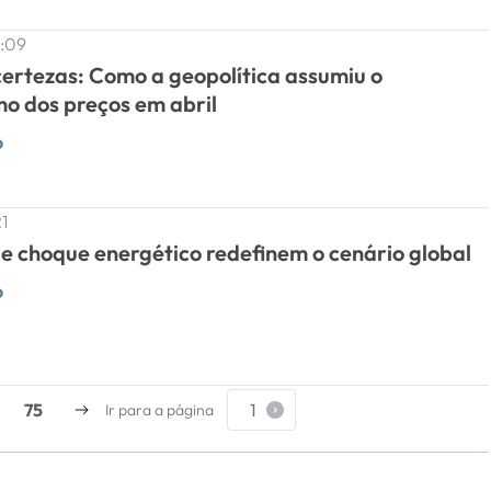
4:09
ncertezas: Como a geopolítica assumiu o
o dos preços em abril
o
21
 e choque energético redefinem o cenário global
o
75
Ir para a página