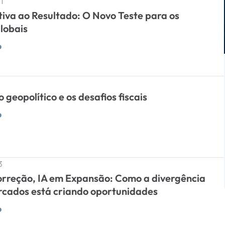
1
iva ao Resultado: O Novo Teste para os
lobais
o
o geopolítico e os desafios fiscais
o
3
orreção, IA em Expansão: Como a divergência
rcados está criando oportunidades
o