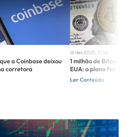
16 dez 2025, 17:38
que a Coinbase deixou
1 milhão de Bitcoins par
ma corretora
EUA: o plano faz sentid
Ler Conteúdo