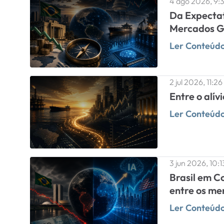
4 ago 2026, 9:3
Da Expectat
Mercados G
Ler Conteúd
2 jul 2026, 11:26
Entre o alívi
Ler Conteúd
3 jun 2026, 10:1
Brasil em C
entre os me
Ler Conteúd