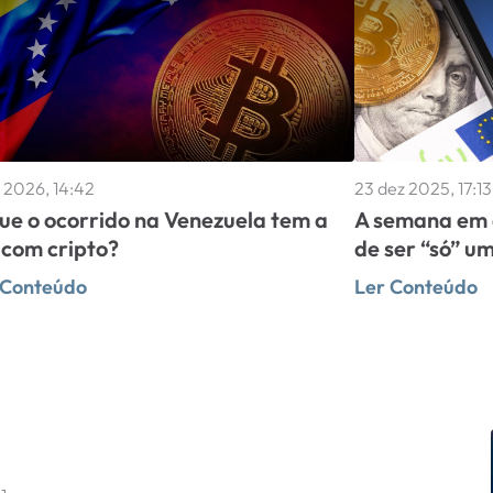
n 2026, 14:42
23 dez 2025, 17:13
ue o ocorrido na Venezuela tem a
A semana em 
 com cripto?
de ser “só” u
 Conteúdo
Ler Conteúdo