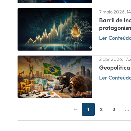
7 maio 2026, 1
Barril de I
protagonism
Ler Conteúd
2 abr 2026, 17:
Geopolítica
Ler Conteúd
1
2
3
...