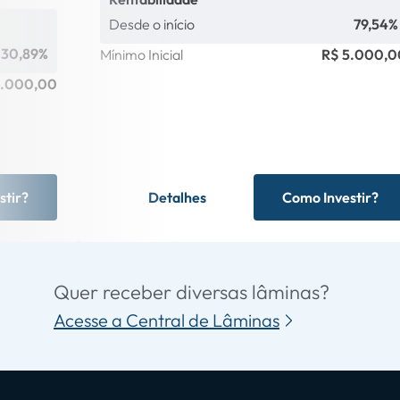
Desde o início
79,54%
30,89%
Mínimo Inicial
R$ 5.000,0
1.000,00
stir?
Detalhes
Como Investir?
Quer receber diversas lâminas?
Acesse a Central de Lâminas