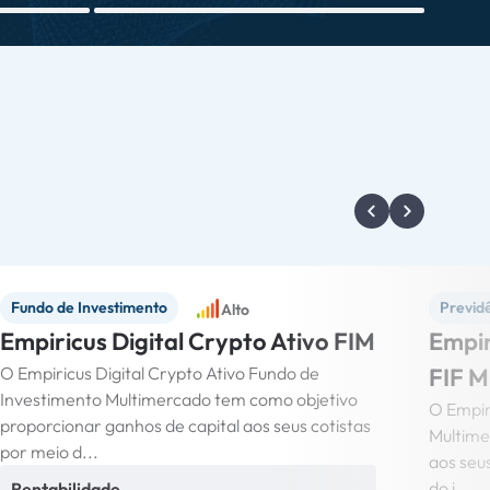
Fundo de Investimento
Previd
Alto
Empiricus Digital Crypto Ativo FIM
Empir
O Empiricus Digital Crypto Ativo Fundo de
FIF M
Investimento Multimercado tem como objetivo
O Empir
proporcionar ganhos de capital aos seus cotistas
Multime
por meio d...
aos seu
do i...
Rentabilidade