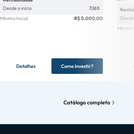
Desde o início
7,16%
Renta
Desde 
Mínimo Inicial
R$ 5.000,00
Mínimo I
Detalhes
Como Investir?
Catálogo completo