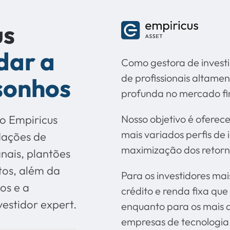
us
dar a
Como gestora de invest
de profissionais altame
 sonhos
profunda no mercado fi
o Empiricus
Nosso objetivo é oferec
mais variados perfis de 
dações de
maximização dos retorn
anais, plantões
tos, além da
Para os investidores ma
os e a
crédito e renda fixa que
estidor expert.
enquanto para os mais 
empresas de tecnologia