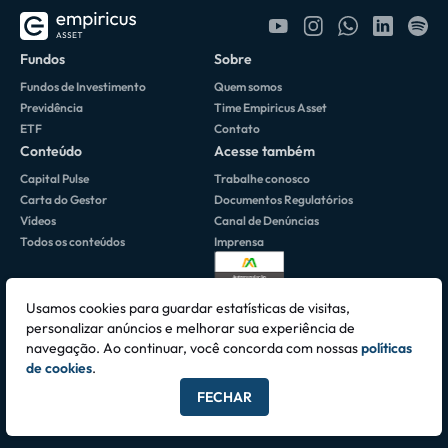
Fundos
Sobre
Fundos de Investimento
Quem somos
Previdência
Time Empiricus Asset
ETF
Contato
Conteúdo
Acesse também
Capital Pulse
Trabalhe conosco
Carta do Gestor
Documentos Regulatórios
Vídeos
Canal de Denúncias
Todos os conteúdos
Imprensa
Usamos cookies para guardar estatísticas de visitas,
personalizar anúncios e melhorar sua experiência de
navegação. Ao continuar, você concorda com nossas
políticas
Av. Brigadeiro Faria Lima, 3064 • 10º Andar 01451-000 • São Paulo, SP -
de cookies
.
CNPJ 06.195.084/0001-42
FECHAR
Todos os direitos reservados © 2026 Empiricus Asset Ltda.