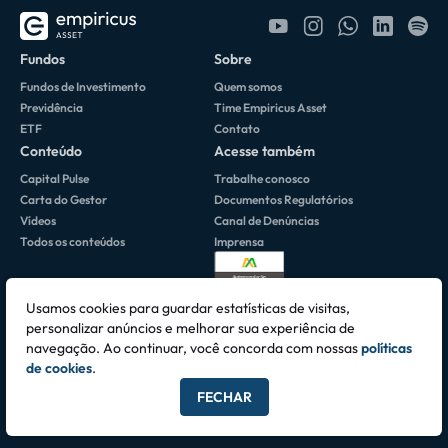
Fundos
Sobre
Fundos de Investimento
Quem somos
Previdência
Time Empiricus Asset
ETF
Contato
Conteúdo
Acesse também
Capital Pulse
Trabalhe conosco
Carta do Gestor
Documentos Regulatórios
Vídeos
Canal de Denúncias
Todos os conteúdos
Imprensa
Usamos cookies para guardar estatísticas de visitas,
personalizar anúncios e melhorar sua experiência de
navegação. Ao continuar, você concorda com nossas
políticas
Av. Brigadeiro Faria Lima, 3064 • 10º Andar 01451-000 • São Paulo, SP -
de cookies
.
CNPJ 06.195.084/0001-42
FECHAR
Todos os direitos reservados © 2026 Empiricus Asset Ltda.