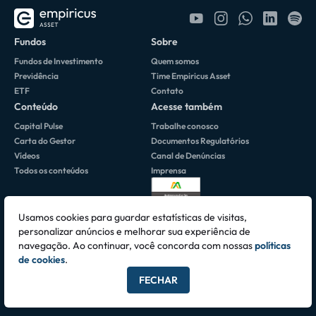
Fundos
Sobre
Fundos de Investimento
Quem somos
Previdência
Time Empiricus Asset
ETF
Contato
Conteúdo
Acesse também
Capital Pulse
Trabalhe conosco
Carta do Gestor
Documentos Regulatórios
Vídeos
Canal de Denúncias
Todos os conteúdos
Imprensa
Usamos cookies para guardar estatísticas de visitas,
personalizar anúncios e melhorar sua experiência de
navegação. Ao continuar, você concorda com nossas
políticas
Av. Brigadeiro Faria Lima, 3064 • 10º Andar 01451-000 • São Paulo, SP -
de cookies
.
CNPJ 06.195.084/0001-42
FECHAR
Todos os direitos reservados © 2026 Empiricus Asset Ltda.