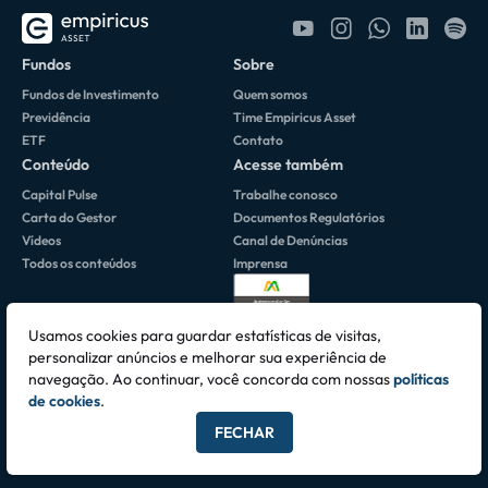
Fundos
Sobre
Fundos de Investimento
Quem somos
Previdência
Time Empiricus Asset
ETF
Contato
Conteúdo
Acesse também
Capital Pulse
Trabalhe conosco
Carta do Gestor
Documentos Regulatórios
Vídeos
Canal de Denúncias
Todos os conteúdos
Imprensa
Usamos cookies para guardar estatísticas de visitas,
personalizar anúncios e melhorar sua experiência de
navegação. Ao continuar, você concorda com nossas
políticas
Av. Brigadeiro Faria Lima, 3064 • 10º Andar 01451-000 • São Paulo, SP -
de cookies
.
CNPJ 06.195.084/0001-42
FECHAR
Todos os direitos reservados © 2026 Empiricus Asset Ltda.