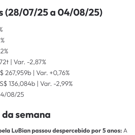
 (28/07/25 a 04/08/25)
4%
4%
42%
72t | Var. -2,87%
$ 267,959b | Var. +0,76%
S$ 136,084b | Var. -2,99%
04/08/25
s da semana
 pela LuBian passou despercebido por 5 anos:
A