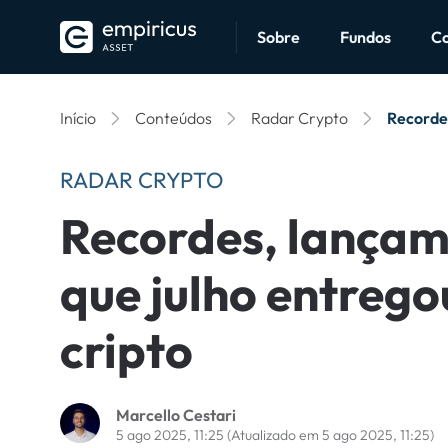
Sobre
Fundos
C
Início
Conteúdos
Radar Crypto
Recordes
RADAR CRYPTO
Recordes, lançame
que julho entreg
cripto
Marcello Cestari
5 ago 2025, 11:25
(Atualizado em 5 ago 2025, 11:25)