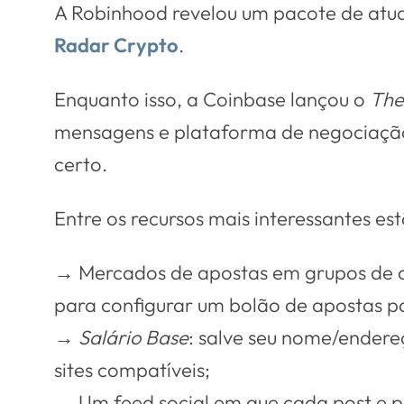
A Robinhood revelou um pacote de atu
Radar Crypto
.
Enquanto isso, a Coinbase lançou o
The
mensagens e plataforma de negociação
certo.
Entre os recursos mais interessantes est
→ Mercados de apostas em grupos de ch
para configurar um bolão de apostas pa
→
Salário Base
: salve seu nome/ender
sites compatíveis;
→ Um feed social em que cada post e pe