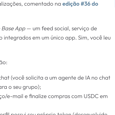
alizações, comentado na
edição #36 do
 Base App
— um feed social, serviço de
 integrados em um único app. Sim, você leu
ão:
at (você solicita a um agente de IA no chat
ra o seu grupo);
eço/e-mail e finalize compras com USDC em
rfil possui seu próprio token (desenvolvido