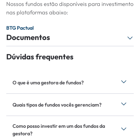
Nossos fundos estão disponíveis para investimento
nas plataformas abaixo:
BTG Pactual
Documentos
Dúvidas frequentes
Regulamento de Fundo
Informativo Mensal
O que é uma gestora de fundos?
Termo de Adesão de Fundo
Uma gestora de fundos é uma empresa especializada em
administrar e gerenciar ativos financeiros de investidores,
Quais tipos de fundos vocês gerenciam?
buscando maximizar os retornos sobre os investimentos
Lâmina de Informações Essenciais
enquanto minimiza os riscos.
Gerenciamos diversos tipos de fundos, incluindo fundos de
ações, fundos de renda fixa, fundos multimercado, fundos
Como posso investir em um dos fundos da
Carta do Gestor
imobiliários e fundos de criptomoedas.
gestora?