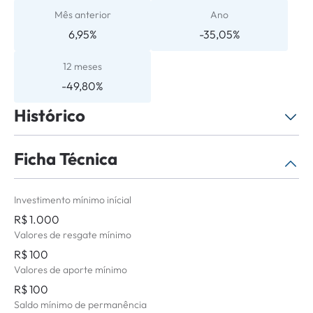
Mês anterior
Ano
6,95%
-35,05%
12 meses
-49,80%
Histórico
Ficha Técnica
Selecione o período
Não há histórico de atualizações para o
Investimento mínimo inícial
período selecionado.
R$ 1.000
Valores de resgate mínimo
R$ 100
Valores de aporte mínimo
R$ 100
Saldo mínimo de permanência