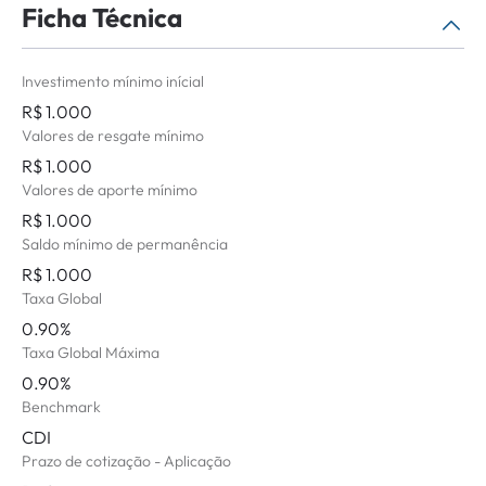
Ficha Técnica
Selecione o período
Não há histórico de atualizações para o
Investimento mínimo inícial
período selecionado.
R$ 1.000
Valores de resgate mínimo
R$ 1.000
Valores de aporte mínimo
R$ 1.000
Saldo mínimo de permanência
R$ 1.000
Taxa Global
0.90%
Taxa Global Máxima
0.90%
Benchmark
CDI
Prazo de cotização - Aplicação