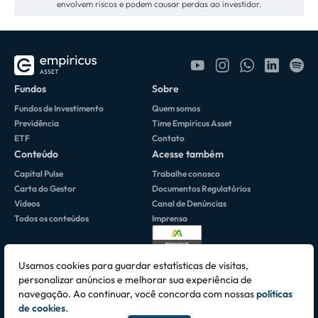
investimento para otimizar a gestão e oferecer melhores
envolvem riscos e podem causar perdas ao investidor.
Se precisar de mais informações, não hesite em entrar em
resultados para nossos investidores. Essa mudança traz
contato conosco. Estamos aqui para ajudar!
maior controle, decisões mais eficientes, diluição de custos
e maior agilidade no mercado.
Confira a lista de fundos incorporados ao Macro Trading:
EMPIRICUS KIT BRASIL FI MULTIMERCADO
Fundos
Sobre
EMPIRICUS ESSENCIAL MODERADO FIC
Fundos de Investimento
Quem somos
MULTIMERCADO
Previdência
Time Empiricus Asset
VITREO RENDA EXTRA FI MULTIMERCADO
ETF
Contato
Conteúdo
Acesse também
EMPIRICUS BONDS USD LIGHT FIC
MULTIMERCADO
Capital Pulse
Trabalhe conosco
EMPIRICUS DÓLAR INCOME FI MULTIMERCADO
Carta do Gestor
Documentos Regulatórios
Vídeos
Canal de Denúncias
VTR CARTEIRA UNIVERSA PARALELO FI
Todos os conteúdos
Imprensa
MULTIMERCADO
VITREO AGRO FI MULTIMERCADO
Usamos cookies para guardar estatísticas de visitas,
personalizar anúncios e melhorar sua experiência de
navegação. Ao continuar, você concorda com nossas
políticas
Av. Brigadeiro Faria Lima, 3064 • 10º Andar 01451-000 • São Paulo, SP -
de cookies
.
CNPJ 06.195.084/0001-42