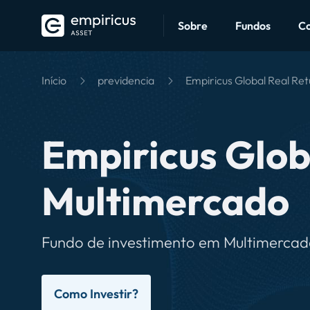
Objetivo
Rentabilidade
Atualizações
Sobre
Fundos
C
Início
previdencia
Empiricus Global Real Re
Empiricus Glob
Multimercado
Fundo de investimento em Multimerca
Como Investir?