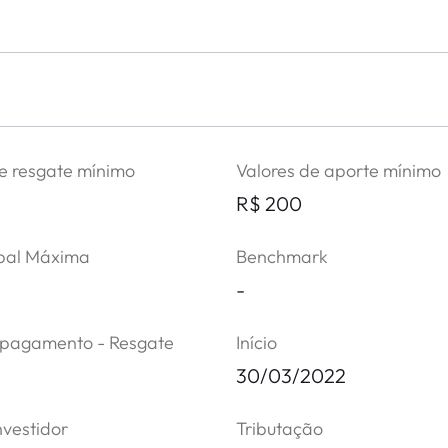
 o período selecionado.
e resgate mínimo
Valores de aporte mínimo
R$ 200
bal Máxima
Benchmark
-
 pagamento - Resgate
Início
30/03/2022
nvestidor
Tributação