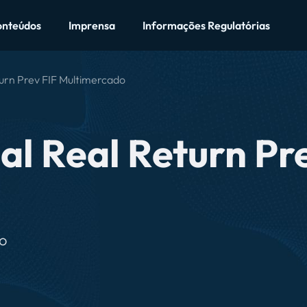
Ficha Técnica
Onde encontrar
Documentos
onteúdos
Imprensa
Informações Regulatórias
turn Prev FIF Multimercado
al Real Return Pr
do