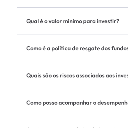
As principais taxas envolvidas são a taxa d
cobrada quando o fundo supera um determin
Qual é o valor mínimo para investir?
fundos.
O valor mínimo de investimento varia de ac
interesse para obter informações detalhadas
Como é a política de resgate dos fundo
A política de resgate depende do tipo de fu
D+30 (30 dias após a solicitação de resgate
Quais são os riscos associados aos inv
Todos os investimentos possuem riscos, inclu
risco de crédito, risco de liquidez e risco
Como posso acompanhar o desempenho
específicos.
O desempenho dos fundos pode ser acompanha
plataforma da corretora parceira onde você 