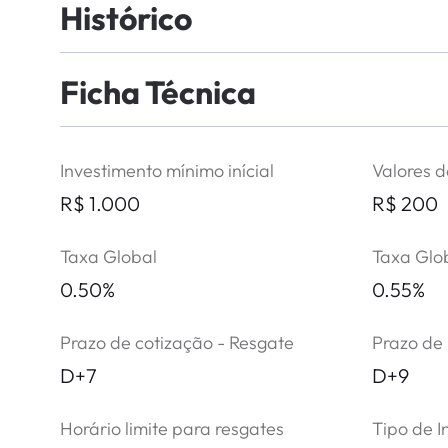
Histórico
Ficha Técnica
Selecione o período
Não há histórico de atualizações para
Investimento mínimo inícial
Valores d
R$ 1.000
R$ 200
Taxa Global
Taxa Glo
0.50%
0.55%
Prazo de cotização - Resgate
Prazo de
D+7
D+9
Horário limite para resgates
Tipo de I