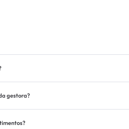
al Real Return
Informativo Mensal
Carta do Gestor
alizada em administrar e gerenciar ativos financeiros 
imiza os riscos.
?
indo fundos de ações, fundos de renda fixa, fundos mult
da gestora?
abrir uma conta em uma corretora parceira ou diretamen
cia.
stimentos?