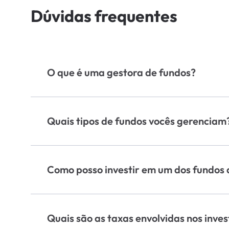
Dúvidas frequentes
Detalhamento de Taxas - Empiricus Glob
Prev FIM
Termo de Adesão de Fundo
O que é uma gestora de fundos?
Uma gestora de fundos é uma empresa especi
Regulamento de Fundo
retornos sobre os investimentos enquanto min
Quais tipos de fundos vocês gerenciam
Quer receber diversas lâminas?
Acesse a Central de Lâminas
Gerenciamos diversos tipos de fundos, inclu
criptomoedas.
Como posso investir em um dos fundos 
Para investir em nossos fundos, você deve 
adesão e selecionar o fundo de sua preferên
Quais são as taxas envolvidas nos inve