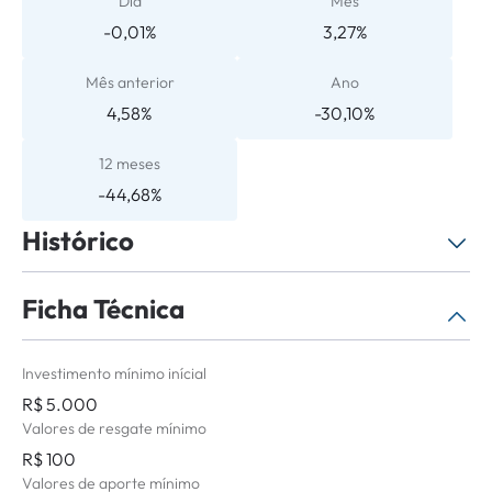
Dia
Mês
-0,01%
3,27%
Mês anterior
Ano
4,58%
-30,10%
12 meses
-44,68%
Histórico
Ficha Técnica
Selecione o período
Não há histórico de atualizações para o
Investimento mínimo inícial
período selecionado.
R$ 5.000
Valores de resgate mínimo
R$ 100
Valores de aporte mínimo