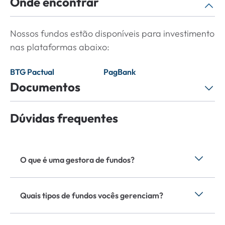
Onde encontrar
Nossos fundos estão disponíveis para investimento
nas plataformas abaixo:
BTG Pactual
PagBank
Documentos
Dúvidas frequentes
Detalhamento de Taxas - Empiricus Digital
Crypto FIM
O que é uma gestora de fundos?
Informativo Mensal
Uma gestora de fundos é uma empresa especializada em
Informativo Mensal
administrar e gerenciar ativos financeiros de investidores,
Quais tipos de fundos vocês gerenciam?
buscando maximizar os retornos sobre os investimentos
enquanto minimiza os riscos.
Termo de Adesão de Fundo
Gerenciamos diversos tipos de fundos, incluindo fundos de