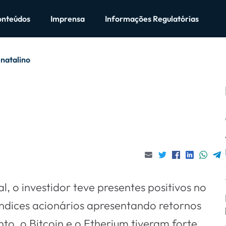
onteúdos
Imprensa
Informações Regulatórias
 natalino
, o investidor teve presentes positivos no
índices acionários apresentando retornos
o, o Bitcoin e o Etherium tiveram forte