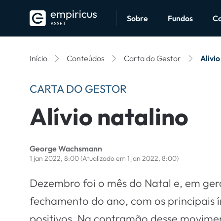
Sobre
Fundos
C
Início
Conteúdos
Carta do Gestor
Alívio
CARTA DO GESTOR
Alívio natalino
George Wachsmann
1 jan 2022, 8:00
(Atualizado em 1 jan 2022, 8:00)
Dezembro foi o mês do Natal e, em geral
fechamento do ano, com os principais 
positivos. Na contramão desse moviment