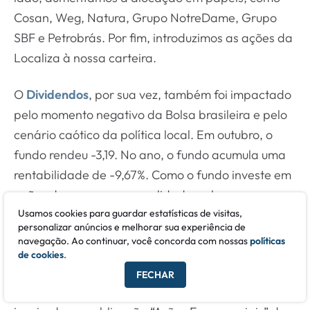
Cosan, Weg, Natura, Grupo NotreDame, Grupo
SBF e Petrobrás. Por fim, introduzimos as ações da
Localiza à nossa carteira.
O
Dividendos
, por sua vez, também foi impactado
pelo momento negativo da Bolsa brasileira e pelo
cenário caótico da política local. Em outubro, o
fundo rendeu -3,19. No ano, o fundo acumula uma
rentabilidade de -9,67%. Como o fundo investe em
ações de empresas consolidadas e boas
pagadoras de dividendos, não fizemos nenhuma
Usamos cookies para guardar estatísticas de visitas,
personalizar anúncios e melhorar sua experiência de
alteração na composição de ativos e nem de seus
navegação. Ao continuar, você concorda com nossas
políticas
respectivos pesos na carteira.
de cookies
.
FECHAR
Mês muito difícil para o
Special Situations
, o fundo