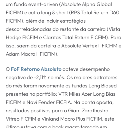
um fundo event-driven (Absolute Alpha Global
FICFIM) e outro long & short (RPS Total Return D60
FICFIM), além de incluir estratégias
descorrelacionadas do restante da carteira (Vista
Hedge FICFIM e Claritas Total Return FICFIM). Para
isso, saem da carteira o Absolute Vertex II FICFIM e
Adam Macro II FICFIM).
O
FoF Retorno Absoluto
obteve desempenho
negativo de -2,11% no mês. Os maiores detratores
do mês foram novamente os fundos Long Biased
presentes no portfólio: VTR Miles Acer Long Bias
FICFIM e Navi Fender FICFIA. Na ponta oposta,
resultados positivos para o Giant Zarathustra
Vitreo FICFIM e Vinland Macro Plus FICFIM, este
último estava com o book macro tomado em