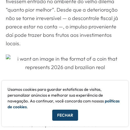
tivessem entrado no ambiente do velho dilema
“quanto pior melhor”. Desde que a deterioração
não se torne irreversível — o descontrole fiscal já
parece estar na conta —, o impulso proveniente
daí pode trazer bons frutos aos investimentos
locais.
Nesse ambiente, a bolsa brasileira voltou a atrair
Usamos cookies para guardar estatísticas de visitas,
investidores estrangeiros e a estrutura a termo da
personalizar anúncios e melhorar sua experiência de
curva de juros finalmente veio para baixo dos 14%
navegação. Ao continuar, você concorda com nossas
políticas
de cookies
.
em praticamente todos os seus vértices. O fluxo de
FECHAR
recursos aos fundos locais ainda não se reverteu
totalmente, mas passou a dar sinais de