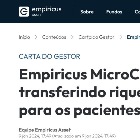
Sobre
Fundos
C
Início
Conteúdos
Carta do Gestor
Empir
CARTA DO GESTOR
Empiricus MicroC
transferindo riqu
para os paciente
Equipe Empiricus Asset
9 jan 2024, 17:49
(Atualizado em 9 jan 2024, 17:49)