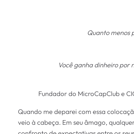
Quanto menos po
Você ganha dinheiro por n
Fundador do MicroCapClub e CIO
Quando me deparei com essa colocação 
veio à cabeça. Em seu âmago, qualque
confronto de expectativas entre os se